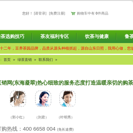
您好
！
[请登录]
[免费注册]
购物车中有
0
件商品
绿茶选购技巧
茶友福利专区
饮茶与健康
鲁
十二年，豆养茶园品牌，品质从源头种植抓起，源自山东日照，我用心做，您
：
首页
»
绿茶直销
»
联系我们
»
直销网(东海凝翠)热心细致的服务态度打造温暖亲切的购
 （郭小红） （刘君） （叶明秀）
热线：400 6658 004
(免长途费)