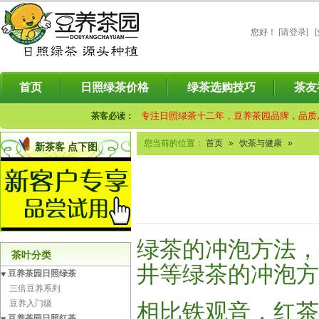
您好
！
[请登录]
首页
日照绿茶价格
绿茶选购技巧
茶友
专注日照绿茶十二年，豆养茶园品牌，品质
茶客必读：
您当前的位置：
首页
»
饮茶与健康
»
新茶客 点下图
绿茶的冲泡方法
，
茶叶分类
井等绿茶的冲泡方
豆养茶园日照绿茶
三倍豆养系列
豆养入门级
相比铁观音，红茶
豆养茶园日照红茶