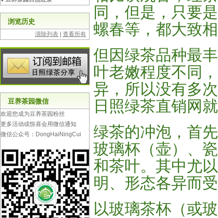
同，但是，只要是
浏览历史
螺春等，都大致相
清除列表
|
查看所有
但因绿茶品种最丰
叶老嫩程度不同，
异，所以没有多次
豆养茶园微信
日照绿茶直销网就
欢迎您成为豆养茶园粉丝
更多活动或惊喜会用微信通知
绿茶的冲泡，首先
微信公众号：DongHaiNingCui
玻璃杯（壶）、瓷
和茶叶。其中尤以
明、形态各异而受
以玻璃茶杯（或玻