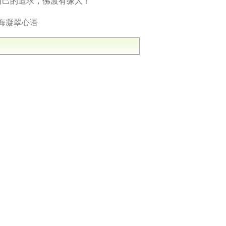
自己的追求，佛渡有缘人！
海凝翠心语