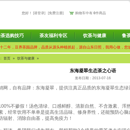
您好
！
[请登录]
[免费注册]
购物车中有
0
件商品
绿茶选购技巧
茶友福利专区
饮茶与健康
鲁
十二年，豆养茶园品牌，品质从源头种植抓起，源自山东日照，我用心做，您
：
首页
»
饮茶与健康
»
东海凝翠生态茶之心语
发布日期：2013-07-16
销网，自有品牌：东海凝翠，提供注真正品质的东海凝翠生态绿
100%不掺假！汤色清绿、口感鲜醇、清新自然、不含激素、浑
素，经常饮用不单单是提高生活品味、修身养性，还能预防心脑
防辐射、消除自由基，提高免疫力！