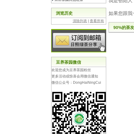
我是创始人
浏览历史
如果您跟我
清除列表
|
查看所有
90%的茶
豆养茶园微信
欢迎您成为豆养茶园粉丝
更多活动或惊喜会用微信通知
微信公众号：DongHaiNingCui