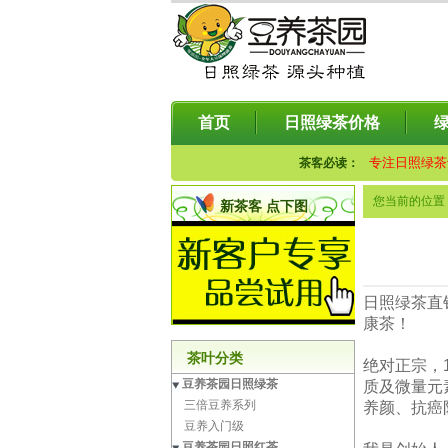
首页
日照绿茶价格
专注日照绿茶
茶客必读：
您当前的位置
新茶客 点下图
日照绿茶直
康茶！
茶叶分类
绝对正宗，
豆养茶园日照绿茶
质及微量元
三倍豆养系列
养颜、抗癌
豆养入门级
豆养茶园日照红茶