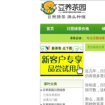
首页
日照绿茶价格
专注日照绿茶
茶客必读：
您当前的位置
新茶客 点下图
近几年，日
仍有很多普
茶叶分类
你知道，日
指可数，这
豆养茶园日照绿茶
三倍豆养系列
那么，选茶
豆养入门级
那种散装茶
豆养茶园日照红茶