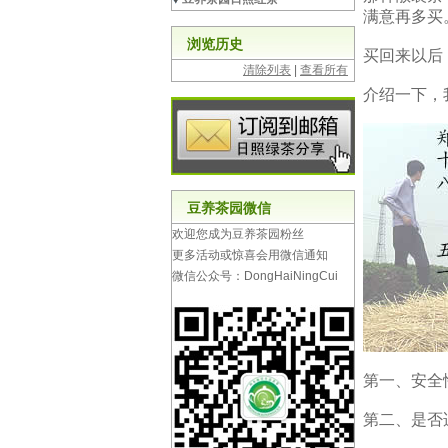
满意再多买
浏览历史
买回来以后
清除列表
|
查看所有
介绍一下，
豆养茶园微信
欢迎您成为豆养茶园粉丝
更多活动或惊喜会用微信通知
微信公众号：DongHaiNingCui
第一、安全
第二、是否