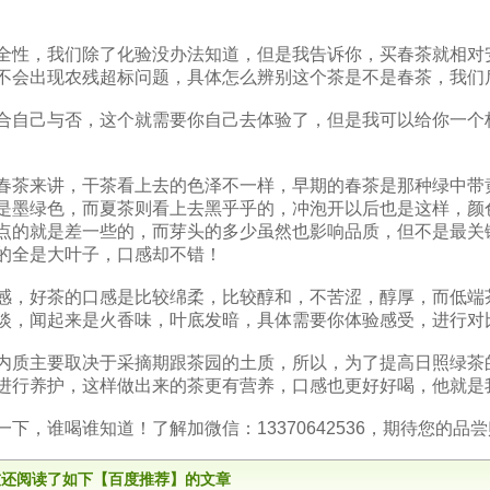
全性，我们除了化验没办法知道，但是我告诉你，买春茶就相对
不会出现农残超标问题，具体怎么辨别这个茶是不是春茶，我们
合自己与否，这个就需要你自己去体验了，但是我可以给你一个
春茶来讲，干茶看上去的色泽不一样，早期的春茶是那种绿中带
是墨绿色，而夏茶则看上去黑乎乎的，冲泡开以后也是这样，颜
点的就是差一些的，而芽头的多少虽然也影响品质，但不是最关
的全是大叶子，口感却不错！
感，好茶的口感是比较绵柔，比较醇和，不苦涩，醇厚，而低端
淡，闻起来是火香味，叶底发暗，具体需要你体验感受，进行对
内质主要取决于采摘期跟茶园的土质，所以，为了提高日照绿茶
进行养护，这样做出来的茶更有营养，口感也更好好喝，他就是
一下，谁喝谁知道！了解加微信：13370642536，期待您的品
友还阅读了如下【百度推荐】的文章