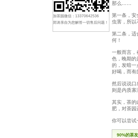
那么……
第一条，安
加茶园微信：13370642536
虫害，所以
郑涛亲自为您解答一切售后问题！
第二条，适
何！
一般而言，
色，晚期的
的，发暗一
好喝，而有
然后说说口
则是内质寡
其实，茶的
肥，对茶园
你可以尝试
90%的茶