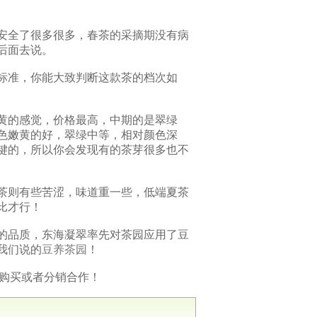
安全了很多很多，春茶的采摘期没有病
后面去说。
标准，你能大致判断这款茶的档次如
黄的感觉，价格最高，中期的是翠绿
色嫩黄的好，翠绿中等，相对颜色深
键的，所以你会发现有的茶芽很多也不
茶则有些苦涩，味道重一些，低端夏茶
比才行！
的品质，东海凝翠率先对茶园应用了豆
我们说的
豆养茶园
！
尝购买或者分销合作！