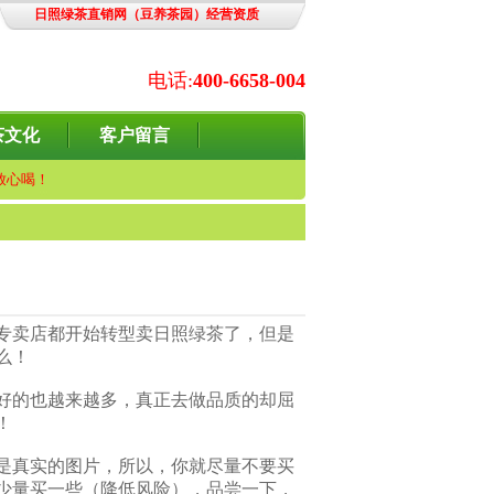
日照绿茶直销网（豆养茶园）经营资质
电话:
400-6658-004
茶文化
客户留言
放心喝！
专卖店都开始转型卖日照绿茶了，但是
么！
好的也越来越多，真正去做品质的却屈
！
是真实的图片，所以，你就尽量不要买
少量买一些（降低风险），品尝一下，