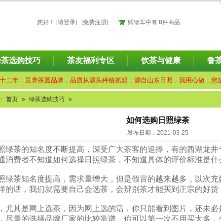
您好
！
[请登录]
[免费注册]
购物车中有
0
件商品
绿茶选购技巧
茶友福利专区
饮茶与健康
鲁
十二年，豆养茶园品牌，品质从源头种植抓起，源自山东日照，我用心做，您
：
首页
»
绿茶选购技巧
»
如何选购日照绿茶
发布日期：2021-03-25
照绿茶的知名度不断提高，深受广大茶客的追捧，有的西湖龙井
通消费者不知道如何选择日照绿茶，不知道具体的评价标准是什
照绿茶知名度提高，需求量增大，但是假冒的越来越多，以次充
样的话，我们就需要自己会选茶，会辨别茶才能买到正宗的好货
，尤其是网上选茶，因为网上选的话，你只能看到图片，还未必
，尽量的选择品牌厂家的比较靠谱，你可以第一次不用买太多，