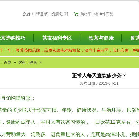
您好
！
[请登录]
[免费注册]
购物车中有
0
件商品
绿茶选购技巧
茶友福利专区
饮茶与健康
鲁
十二年，豆养茶园品牌，品质从源头种植抓起，源自山东日照，我用心做，您
：
首页
»
饮茶与健康
»
正常人每天宜饮多少茶？
发布日期：2013-04-11
直销网提醒您：
的多少取决于饮茶习惯、年龄、健康状况、生活环境、风俗
健康的成年人，平时又有饮茶习惯的，一日饮茶12克左右，分3
劳动量大、消耗多、进食量也大的人，尤其是高温环境、接触