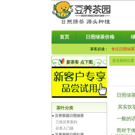
首页
日照绿茶价格
专注日照绿茶
茶客必读：
您当前的位置
新茶客 点下图
日照绿茶
其实饮茶量
茶叶分类
豆养茶园日照绿茶
一般的话，
三倍豆养系列
豆养入门级
而对于体力
豆养茶园日照红茶