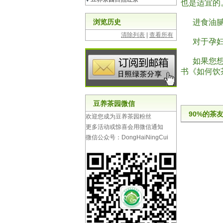
也是适宜的
浏览历史
进食油腻食
清除列表
|
查看所有
对于孕妇和
如果您想学
书《如何饮
豆养茶园微信
90%的茶
欢迎您成为豆养茶园粉丝
更多活动或惊喜会用微信通知
微信公众号：DongHaiNingCui