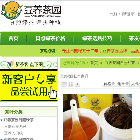
您好
！
[请登录]
首页
日照绿茶价格
绿茶选购技巧
茶友
专注日照绿茶十二年，豆养茶园品牌，品质
茶客必读：
您当前的位置：
首页
»
豆养茶园日照红茶
»
新茶客 点下图
总共找到
1
个商品
价格
销量
人气
茶叶分类
豆养茶园日照绿茶
三倍豆养系列
豆养入门级
豆养茶园日照红茶