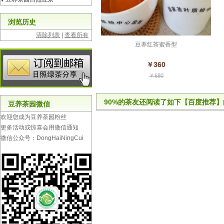
浏览历史
清除列表
|
查看所有
豆养红茶蜜香型
￥360
￥680
90%的茶友还阅读了如下【百度推荐】
豆养茶园微信
欢迎您成为豆养茶园粉丝
更多活动或惊喜会用微信通知
微信公众号：DongHaiNingCui